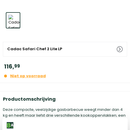
Cadac Safari Chef 2 Lite LP
116
,
99
Niet op voorraad
Productomschrijving
Deze compacte, veelzijdige gasbarbecue weegt minder dan 4
kg en heeft maar liefst drie verschillende kookoppervlakken; een
brander met pandrager, een BBQ rooster en een deksel (ook als
soeppan te gebruiken). Het BBQ rooster van de Safari Chef 30