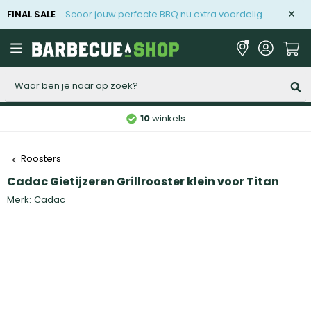
FINAL SALE
Scoor jouw perfecte BBQ nu extra voordelig
Zoeken
10
winkels
Roosters
Cadac Gietijzeren Grillrooster klein voor Titan
Merk:
Cadac