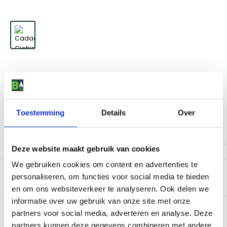
Cadac Gietijzeren Grillrooster klein voor Titan
Toestemming
Details
Over
25
,
-
Niet op voorraad
Deze website maakt gebruik van cookies
We gebruiken cookies om content en advertenties te
Productomschrijving
personaliseren, om functies voor social media te bieden
en om ons websiteverkeer te analyseren. Ook delen we
Geëmailleerd gietijzeren rooster Afmetingen: 10,5 x 48cm
informatie over uw gebruik van onze site met onze
Bekijk dit product in onze winkels
partners voor social media, adverteren en analyse. Deze
partners kunnen deze gegevens combineren met andere