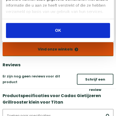
informatie die u aan ze heeft verstrekt of die ze hebben
Amsterdam
Eindhoven
verzameld op basis van uw gebruik van hun services.
Breda
Groningen
Den Bosch
Naarden
Doetinchem
Utrecht
OK
Duiven
Vind onze winkels
Reviews
Er zijn nog geen reviews voor dit
Schrijf een
product
review
Productspecificaties voor Cadac Gietijzeren
Grillrooster klein voor Titan