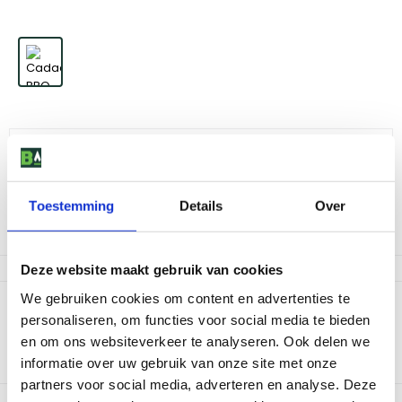
Cadac BBQ Tang
16
,
-
Toestemming
Details
Over
Niet op voorraad
Deze website maakt gebruik van cookies
We gebruiken cookies om content en advertenties te
Productomschrijving
personaliseren, om functies voor social media te bieden
Handige BBQ tang van Cadac met een handgreep van
en om ons websiteverkeer te analyseren. Ook delen we
hittebestendig kunststof. Houdt het kookoppervlak hygienisch
informatie over uw gebruik van onze site met onze
schoon dankzij een steuntje aan de onderzijde.
partners voor social media, adverteren en analyse. Deze