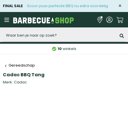
FINAL SALE
Scoor jouw perfecte BBQ nu extra voordelig
Zoeken
10
winkels
Gereedschap
Cadac BBQ Tang
Merk:
Cadac