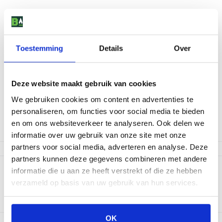
Toestemming
Details
Over
Buschbeck Sokkel Rondo Wit
Deze website maakt gebruik van cookies
We gebruiken cookies om content en advertenties te
117
,
-
personaliseren, om functies voor social media te bieden
en om ons websiteverkeer te analyseren. Ook delen we
Niet op voorraad
informatie over uw gebruik van onze site met onze
partners voor social media, adverteren en analyse. Deze
partners kunnen deze gegevens combineren met andere
Productomschrijving
informatie die u aan ze heeft verstrekt of die ze hebben
verzameld op basis van uw gebruik van hun services.
Breng een Buschbeck barbecue of tuinhaard een stuk omhoog
met deze sokkel. De normale sokkel heeft een afmeting van
20x109x67cm (hxbxd) en weegt zo'n 80 kg.
OK