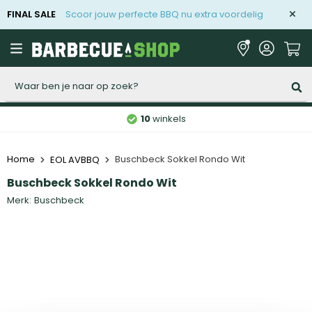
FINAL SALE
Scoor jouw perfecte BBQ nu extra voordelig
Zoeken
10
winkels
Home
Buschbeck Sokkel Rondo Wit
EOL AVBBQ
Buschbeck Sokkel Rondo Wit
Merk:
Buschbeck