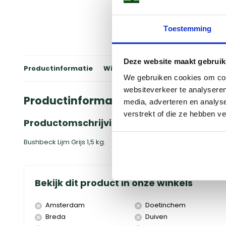
Toestemming
Deze website maakt gebruik
Productinformatie
Winkels
Reviews
Specificati
We gebruiken cookies om cont
websiteverkeer te analyseren
Productinformatie
media, adverteren en analys
verstrekt of die ze hebben v
Productomschrijving
Bushbeck Lijm Grijs 1,5 kg.
Bekijk dit product in onze winkels
Amsterdam
Doetinchem
Breda
Duiven