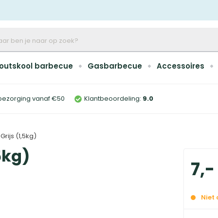
outskool barbecue
Gasbarbecue
Accessoires
bezorging vanaf €50
Klantbeoordeling:
9
.0
rijs (1,5kg)
5kg)
7
,
-
Niet