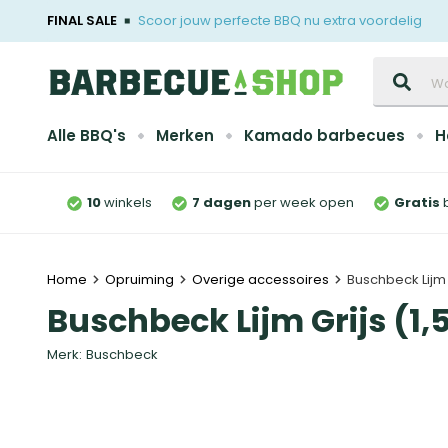
FINAL SALE
Scoor jouw perfecte BBQ nu extra voordelig
Zoeken
Alle BBQ's
Merken
Kamado barbecues
H
10
winkels
7 dagen
per week open
Gratis
Home
Opruiming
Overige accessoires
Buschbeck Lijm G
Buschbeck Lijm Grijs (1,
Merk:
Buschbeck