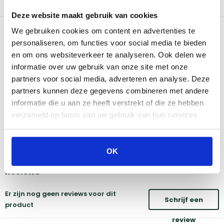
allerlei favoriete gerechten kunt bereiden, van steaks en gegrilde
kip tot gerookte vis.
Deze website maakt gebruik van cookies
Bekijk dit product in onze winkels
We gebruiken cookies om content en advertenties te
personaliseren, om functies voor social media te bieden
en om ons websiteverkeer te analyseren. Ook delen we
Amsterdam
Eindhoven
informatie over uw gebruik van onze site met onze
Breda
Groningen
partners voor social media, adverteren en analyse. Deze
Den Bosch
Naarden
partners kunnen deze gegevens combineren met andere
Doetinchem
Utrecht
informatie die u aan ze heeft verstrekt of die ze hebben
Duiven
verzameld op basis van uw gebruik van hun services.
Vind onze winkels
OK
Reviews
Er zijn nog geen reviews voor dit
Schrijf een
product
review