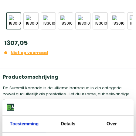
1307
,
05
Niet op voorraad
Productomschrijving
De Summit Kamado is de ultieme barbecue in zijn categorie,
zowel qua uiterlijk als prestaties. Het duurzame, dubbelwandige
geïsoleerde staal zorgt voor snelle opwarming en langdurige
warmte tijdens het roken. Bovendien minimaliseert het gebruik
van houtskool tijdens het koken. Met een grilloppervlak van 61 cm
is de Summit Kamado perfect voor grote groepen. En met een
Toestemming
Details
Over
eenvoudige aanpassing van het houtskoolrooster verandert de
Kamado in een traditionele houtskoolbarbecue waarmee je