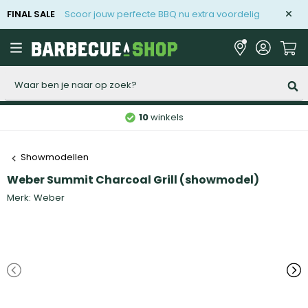
FINAL SALE
Scoor jouw perfecte BBQ nu extra voordelig
Zoeken
10
winkels
Showmodellen
Weber Summit Charcoal Grill (showmodel)
Merk:
Weber