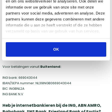
en om ons websiteverkeer te analyseren. Ook delen we
overboeking dan kan je dit doen door het totaalbedrag over te
informatie over uw gebruik van onze site met onze
maken op onze rekening onder vermelding van jouw
partners voor social media, adverteren en analyse. Deze
ordernummer. Jouw product wordt, indien op voorraad,
partners kunnen deze gegevens combineren met andere
verstuurd zodra jouw betaling door ons is ontvangen. Hou je
informatie die u aan ze heeft verstrekt of die ze hebben
rekening met een overboektijd van 1 tot 3 werkdagen.
verzameld op basis van uw gebruik van hun services.
Bankgegevens:
Barbecueshop
OK
ING bank: 669043044
onder vermelding van jouw ordernummer
Voor betalingen vanuit
Buitenland:
ING bank: 669043044
IBAN/SEPA nummer: NL39INGB0669043044
BIC: INGBNL2A
ING BANK N.V
Heb je internetbankieren bij de ING, ABN AMRO,
Rabobank, SNS Bank, Friesland Bank of Fortis?