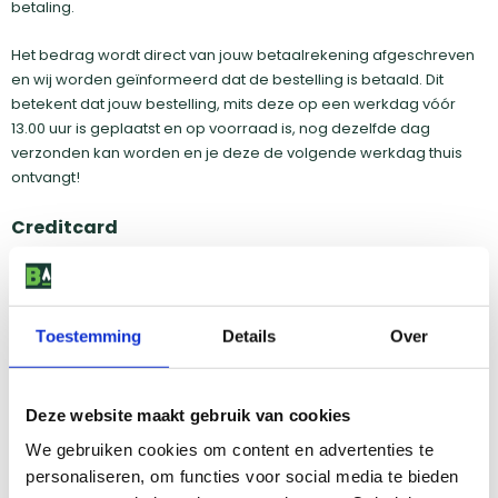
betaling.
Het bedrag wordt direct van jouw betaalrekening afgeschreven
en wij worden geïnformeerd dat de bestelling is betaald. Dit
betekent dat jouw bestelling, mits deze op een werkdag vóór
13.00 uur is geplaatst en op voorraad is, nog dezelfde dag
verzonden kan worden en je deze de volgende werkdag thuis
ontvangt!
Creditcard
Bij Barbecueshop is betalen via creditcards van Mastercard of
Visa mogelijk bij een aantal geselecteerde modellen, via een
SSL-beveiligde server. Zodra we jouw creditcardgegevens
gecontroleerd hebben, versturen we jouw bestelling naar je
Toestemming
Details
Over
toe. Wij verwerken jouw creditcardbetalingen direct wanneer de
bestelling is geplaatst. Het bedrag wordt rechtstreeks van jouw
bankrekening afgeschreven.
Deze website maakt gebruik van cookies
We gebruiken cookies om content en advertenties te
Vooruitbetalen
personaliseren, om functies voor social media te bieden
Indien jij je order wenst te betalen door middel van een