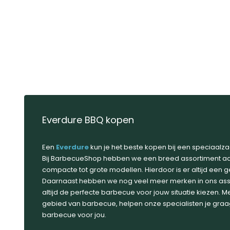
Everdure BBQ kopen
Een
Everdure
kun je het beste kopen bij een speciaalza
Bij BarbecueShop hebben we een breed assortiment aa
compacte tot grote modellen. Hierdoor is er altijd een g
Daarnaast hebben we nog veel meer merken in ons assor
altijd de perfecte barbecue voor jouw situatie kiezen. Me
gebied van barbecue, helpen onze specialisten je graag
barbecue voor jou.