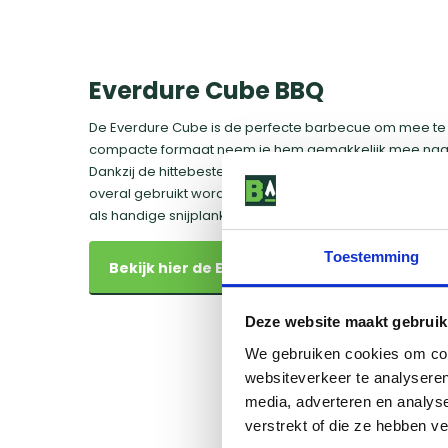
Everdure Cube BBQ
De Everdure Cube is de perfecte barbecue om mee te
compacte formaat neem je hem gemakkelijk mee naar 
Dankzij de hittebestendige beschermingslaag aan de on
overal gebruikt worden. Daarnaast kan de deksel van
als handige snijplank.
Toestemming
Bekijk hier de Everdure Cube BBQ
Deze website maakt gebruik
We gebruiken cookies om cont
websiteverkeer te analyseren
media, adverteren en analys
verstrekt of die ze hebben v