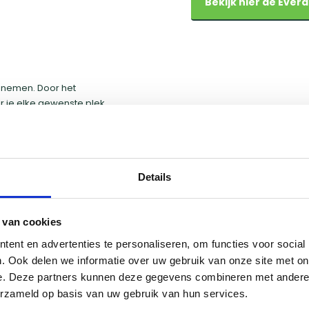
Bekijk hier de Ever
 nemen. Door het
je elke gewenste plek.
derkant kan hij vrijwel
 deze BBQ gebruikt worden
Details
 van cookies
Everdure Gas 
ent en advertenties te personaliseren, om functies voor social
. Ook delen we informatie over uw gebruik van onze site met on
Everdure heeft een bree
e. Deze partners kunnen deze gegevens combineren met andere i
hun goede kwaliteit en in
erzameld op basis van uw gebruik van hun services.
Everdure is de Furnance. 