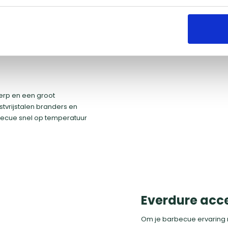
als je graag buiten kookt e
Bekijk hier alle Eve
erp en een groot
tvrijstalen branders en
becue snel op temperatuur
Everdure acc
Om je barbecue ervaring 