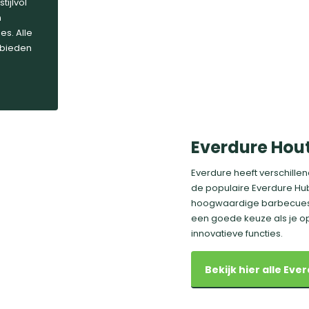
tijlvol
n
s. Alle
 bieden
Everdure Hout
Everdure heeft verschill
de populaire Everdure Hub
hoogwaardige barbecues m
een goede keuze als je 
innovatieve functies.
Bekijk hier alle Ev