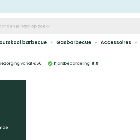
outskool barbecue
Gasbarbecue
Accessoires
bezorging vanaf €50
Klantbeoordeling:
9
.0
emde