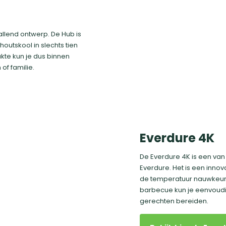
llend ontwerp. De Hub is
outskool in slechts tien
kte kun je dus binnen
of familie.
Everdure 4K
De Everdure 4K is een va
Everdure. Het is een inn
de temperatuur nauwkeuri
barbecue kun je eenvoudig
gerechten bereiden.