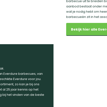
barbecue uit te breiden b
aanbod bestaat onder mee
wat je nodig hebt om heer
barbecueën zit in het asso
Bekijk hier alle Ev
ak.
n Everdure barbecues, van
eschikte Everdure voor jou.
timent, zo kan je bij ons
t al 25 jaar kennis op het
 bij het vinden van de beste