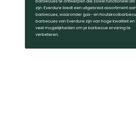
barbecues te ontwerpen die zowel functioneel als s
zijn. Everdure biedt een uitgebreid assortiment aa
barbecues, waaronder gas- en houtskoolbarbecue
barbecues van Everdure zijn van hoge kwaliteit en
veel mogelijkheden om je barbecue ervaring te
verbeteren.