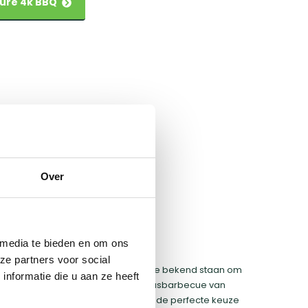
dure 4k BBQ
Over
BBQ's
 media te bieden en om ons
ze partners voor social
d assortiment aan gasbarbecues die bekend staan om
nformatie die u aan ze heeft
novatieve functies. Een populaire gasbarbecue van
De gasbarbecues van Everdure zijn de perfecte keuze