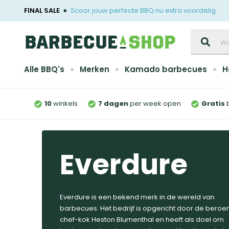
FINAL SALE
Scoor jouw perfecte BBQ nu extra voordelig
Zoeken
Alle BBQ's
Merken
Kamado barbecues
H
10
winkels
7 dagen
per week open
Gratis
Everdure
Everdure is een bekend merk in de wereld van
barbecues. Het bedrijf is opgericht door de bero
chef-kok Heston Blumenthal en heeft als doel om