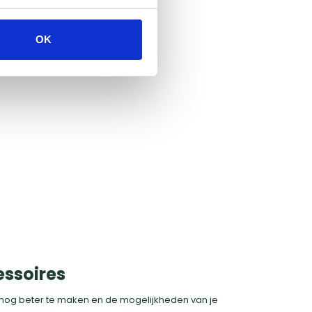
n een ultieme ervaring wilt.
OK
rdure gas BBQ's
essoires
nog beter te maken en de mogelijkheden van je