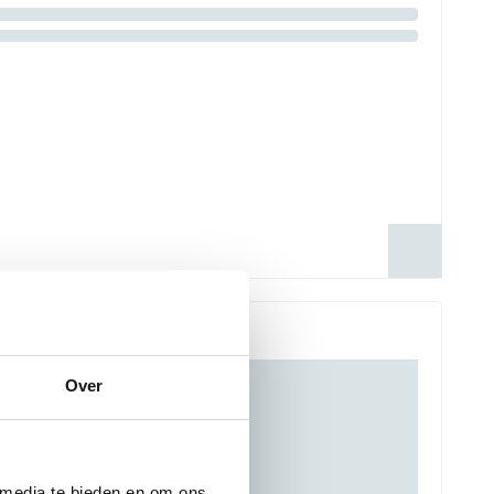
Over
 media te bieden en om ons