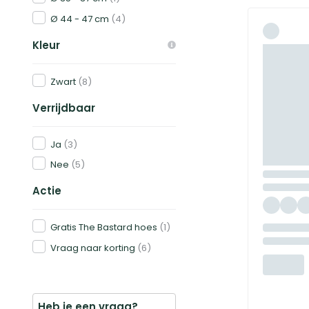
Ø 44 - 47 cm
(4)
Kleur
Zwart
(8)
Verrijdbaar
Ja
(3)
Nee
(5)
Actie
Gratis The Bastard hoes
(1)
Vraag naar korting
(6)
Heb je een vraag?