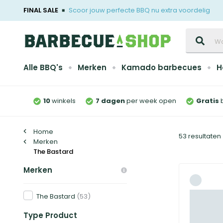
FINAL SALE
Scoor jouw perfecte BBQ nu extra voordelig
Zoeken
Alle BBQ's
Merken
Kamado barbecues
H
10
winkels
7 dagen
per week open
Gratis
Home
53 resultaten
Merken
The Bastard
Merken
The Bastard
(53)
Type Product