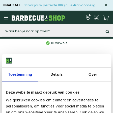
FINAL SALE
Scoor jouw perfecte BBQ nu extra voordelig
Zoeken
10
winkels
Home
BBQ acties
Vakantiegeld Deals
Toestemming
Details
Over
Vorige
1
2
3
Deze website maakt gebruik van cookies
We gebruiken cookies om content en advertenties te
Niet gevonden wat je zocht?
personaliseren, om functies voor social media te bieden
Onze specialisten helpen je graag.
en om ons websiteverkeer te analyseren. Ook delen we