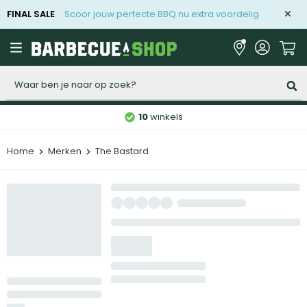
FINAL SALE
Scoor jouw perfecte BBQ nu extra voordelig
Zoeken
10
winkels
Home
Merken
The Bastard