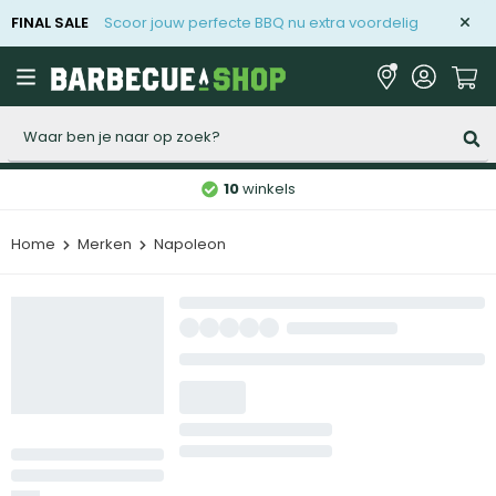
FINAL SALE
Scoor jouw perfecte BBQ nu extra voordelig
Zoeken
10
winkels
Home
Merken
Napoleon