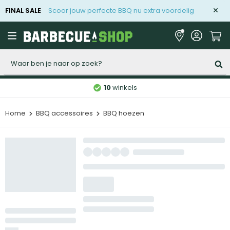
FINAL SALE
Scoor jouw perfecte BBQ nu extra voordelig
Zoeken
10
winkels
Home
BBQ accessoires
BBQ hoezen