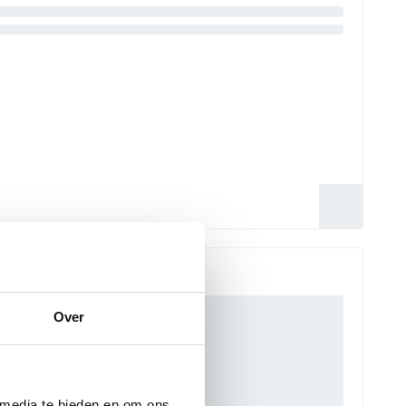
Over
 media te bieden en om ons