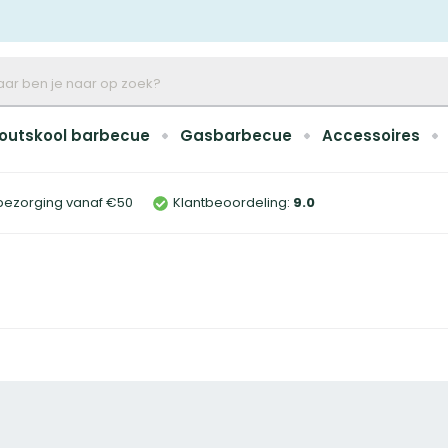
outskool barbecue
Gasbarbecue
Accessoires
bezorging vanaf €50
Klantbeoordeling:
9
.0
n