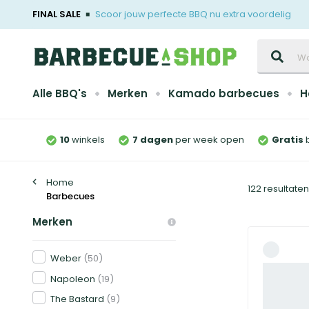
FINAL SALE
Scoor jouw perfecte BBQ nu extra voordelig
Zoeken
Alle BBQ's
Merken
Kamado barbecues
H
10
winkels
7 dagen
per week open
Gratis
Home
122 resultate
Barbecues
Merken
Weber
(50)
Napoleon
(19)
The Bastard
(9)